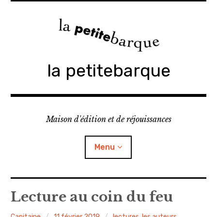
Accéder
au
contenu
principal
la petitebarque
Maison d'édition et de réjouissances
Menu
Édition
Lecture au coin du feu
Lectures
Capitaine
11 février 2019
lectures
,
les auteurs