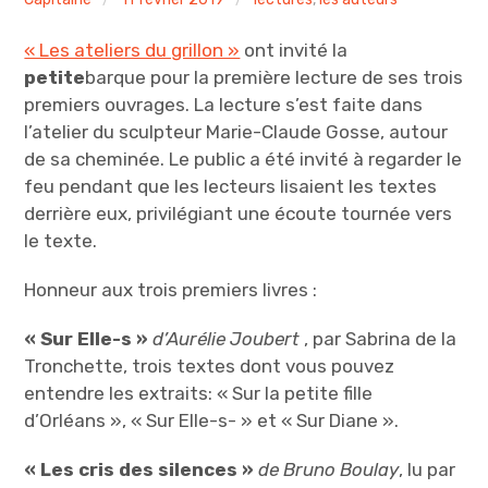
Expositions
« Les ateliers du grillon »
ont invité la
petite
barque pour la première lecture de ses trois
Les auteurs
premiers ouvrages. La lecture s’est faite dans
l’atelier du sculpteur Marie-Claude Gosse, autour
À propos de l’équipage
de sa cheminée. Le public a été invité à regarder le
feu pendant que les lecteurs lisaient les textes
Montez dans la petitebarque
derrière eux, privilégiant une écoute tournée vers
le texte.
Contact
Honneur aux trois premiers livres :
Panier
« Sur Elle-s »
d’Aurélie Joubert
, par Sabrina de la
L’équipage
Tronchette, trois textes dont vous pouvez
entendre les extraits: « Sur la petite fille
d’Orléans », « Sur Elle-s- » et « Sur Diane ».
«
L
es cris des silences »
de Bruno Boulay
, lu par