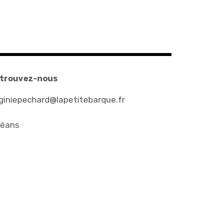
trouvez-nous
rginiepechard@lapetitebarque.fr
léans