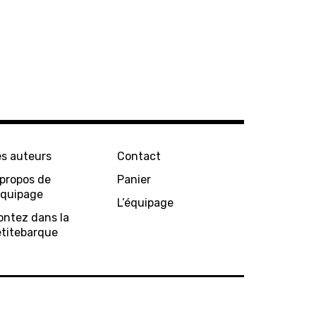
es auteurs
Contact
 propos de
Panier
équipage
L’équipage
ontez dans la
etitebarque