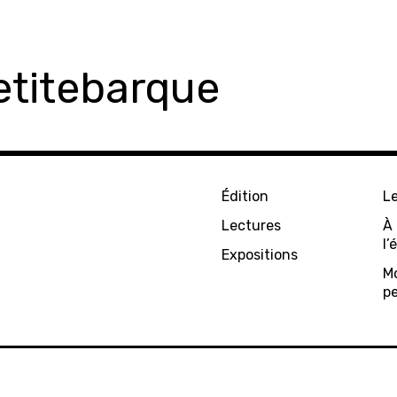
etitebarque
Édition
L
Lectures
À
l’
Expositions
M
p