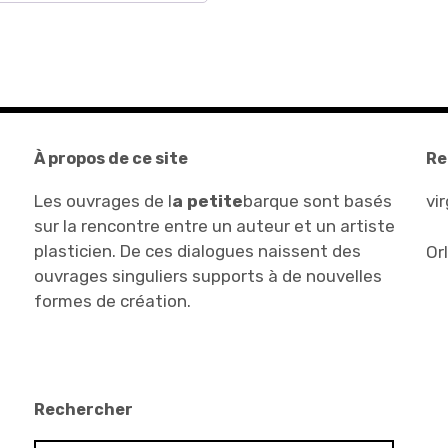
À propos de ce site
Re
Les ouvrages de
l
a
petite
barque
sont basés
vi
sur la rencontre entre un auteur et un artiste
plasticien. De ces dialogues naissent des
Or
ouvrages singuliers supports à de nouvelles
formes de création.
Rechercher