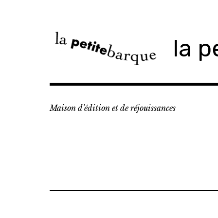
Accéder
au
contenu
la p
principal
Maison d'édition et de réjouissances